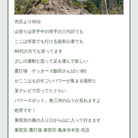
売店より30分
山登りは苦手中の苦手の三代目でも
ここは何度でも行ける超初心者でも
80代の方でも登ってます
少しの運動と思って足を運んで欲しい
鷹打場 ゲッターズ飯田さん(占い師)
がここはものすごいパワーが集まる場所と
某テレビで言ってたぐらい
パワースポット。奥三河の山々が見れますよ
絶景です！
東照宮の裏の入り口から山に入って行きます
東照宮-鷹打場-東照宮-鳳来寺本堂-売店