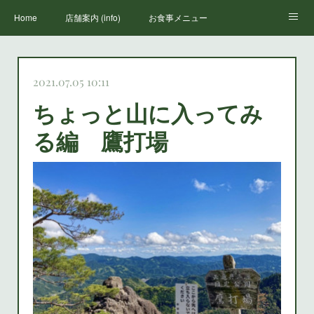
Home
店舗案内 (info)
お食事メニュー
丸山荘三代目
鳳来寺山のススメ(how to enjoy houraiji)
お知らせ(news)
2021.07.05 10:11
ちょっと山に入ってみ
る編 鷹打場