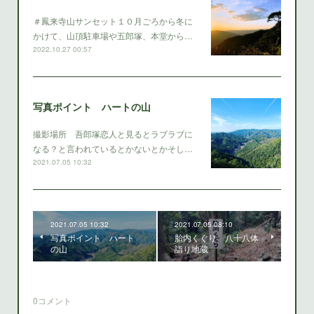
＃鳳来寺山サンセット１０月ごろから冬に
かけて、山頂駐車場や五郎塚、本堂から…
2022.10.27 00:57
写真ポイント ハートの山
撮影場所 吾郎塚恋人と見るとラブラブに
なる？と言われているとかないとかそし…
2021.07.05 10:32
2021.07.05 10:32
2021.07.05 08:10
写真ポイント ハート
胎内くぐり 八十八体
の山
詣り地蔵
0
コメント