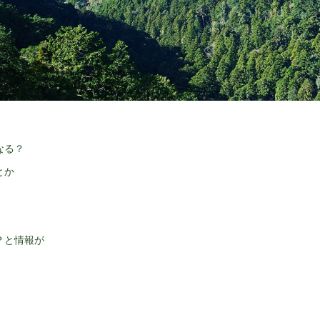
なる？
とか
？と情報が