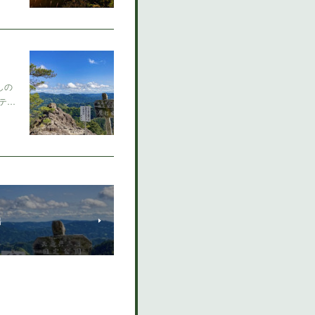
しの
テ…
場