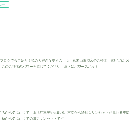
ロー
ましたがブログでもご紹介！私の大好きな場所の一つ！鳳来山東照宮のご神木！東照宮につ
！このご神木のパワーを感じてください！まさにパワースポット！
ごろから冬にかけて、山頂駐車場や五郎塚、本堂から綺麗なサンセットが見れる季
 秋から冬にかけての限定サンセットです