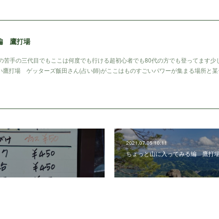
編 鷹打場
中の苦手の三代目でもここは何度でも行ける超初心者でも80代の方でも登ってます少
い鷹打場 ゲッターズ飯田さん(占い師)がここはものすごいパワーが集まる場所と某
2021.07.05 10:11
ちょっと山に入ってみる編 鷹打