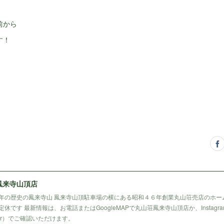
前から
す！
鳳来寺山頂店
年の歴史の鳳来寺山 鳳来寺山頂駐車場の横にある昭和４６年創業丸山荘売店のホー
休です 最新情報は、お電話またはGoogleMAPで丸山荘鳳来寺山頂店か、Instagr
tter）でご確認いただけます。