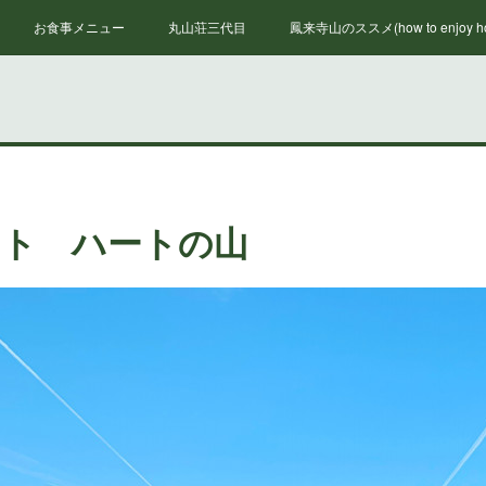
お食事メニュー
丸山荘三代目
鳳来寺山のススメ(how to enjoy hou
ント ハートの山