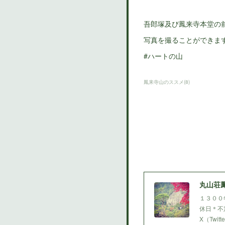
吾郎塚及び鳳来寺本堂の
写真を撮ることができま
#ハートの山
鳳来寺山のススメ
(
8
)
丸山荘
１３００
休日＊不定
X（Twi