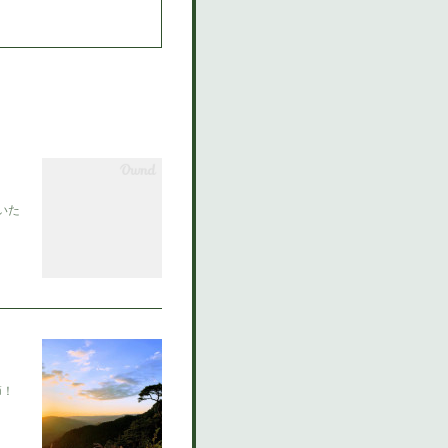
いた
節！