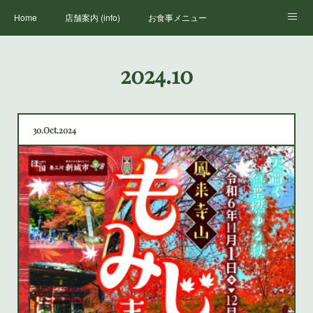
Home
店舗案内 (info)
お食事メニュー
丸山荘三代目
鳳来寺山のススメ(how to enjoy houraiji)
お知らせ(news)
2024
.
10
30
Oct
2024