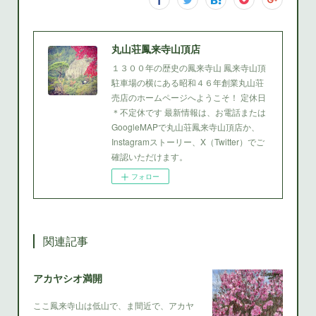
丸山荘鳳来寺山頂店
１３００年の歴史の鳳来寺山 鳳来寺山頂
駐車場の横にある昭和４６年創業丸山荘
売店のホームページへようこそ！ 定休日
＊不定休です 最新情報は、お電話または
GoogleMAPで丸山荘鳳来寺山頂店か、
Instagramストーリー、X（Twitter）でご
確認いただけます。
フォロー
関連記事
アカヤシオ満開
ここ鳳来寺山は低山で、ま間近で、アカヤ