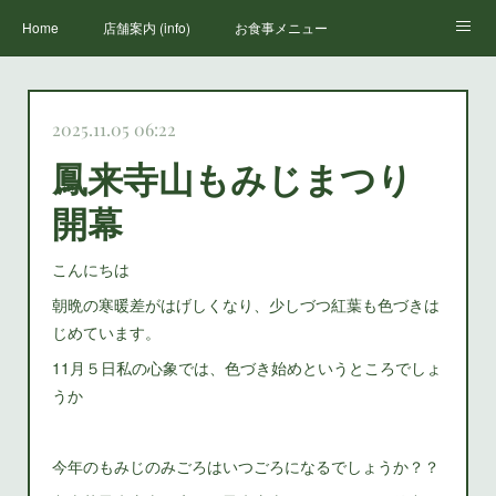
Home
店舗案内 (info)
お食事メニュー
丸山荘三代目
鳳来寺山のススメ(how to enjoy houraiji)
お知らせ(news)
2025.11.05 06:22
鳳来寺山もみじまつり
開幕
こんにちは
朝晩の寒暖差がはげしくなり、少しづつ紅葉も色づきは
じめています。
11月５日私の心象では、色づき始めというところでしょ
うか
今年のもみじのみごろはいつごろになるでしょうか？？