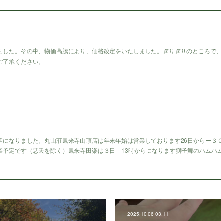
ました。その中、物価高騰により、価格改定をいたしました。ぎりぎりのところで
ご了承ください。
話になりました。丸山荘鳳来寺山頂店は年末年始は営業しております26日からー３
業予定です（悪天を除く）鳳来寺田楽は３日 13時からになります獅子舞のハムハ
2025.10.06 03:11