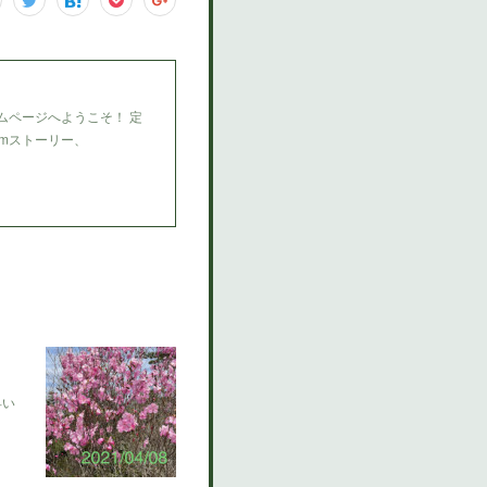
ムページへようこそ！ 定
amストーリー、
早い