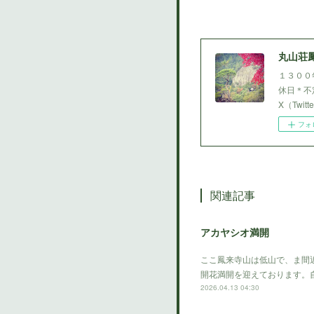
丸山荘
１３００
休日＊不定
X（Twi
フォ
関連記事
アカヤシオ満開
ここ鳳来寺山は低山で、ま間
開花満開を迎えております。
2026.04.13 04:30