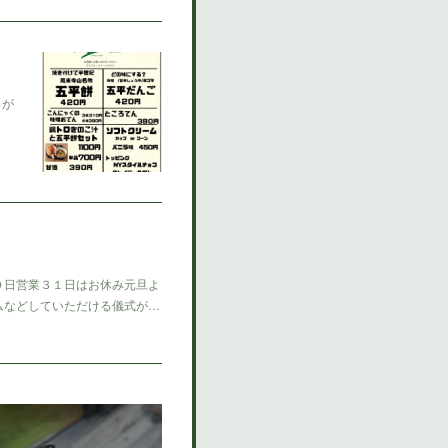
、が
０日営業３１日はお休み元旦よ
ムなどしていただける儀式が…