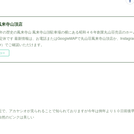
鳳来寺山頂店
年の歴史の鳳来寺山 鳳来寺山頂駐車場の横にある昭和４６年創業丸山荘売店のホー
休です 最新情報は、お電話またはGoogleMAPで丸山荘鳳来寺山頂店か、Instagr
tter）でご確認いただけます。
ロー
近で、アカヤシオが見られることで知られておりますが今年は例年より１０日前後
自然のピンクは美しい