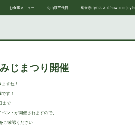
お食事メニュー
丸山荘三代目
鳳来寺山のススメ(how to enjoy hou
もみじまつり開催
きますね！
催です！
日まで
イベントが開催されますので、
Pをご確認ください！