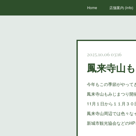
Home
店舗案内 (info)
2025.10.06 03:16
鳳来寺山
今年もこの季節がやって
鳳来寺山もみじまつり開
11月１日から１１月３０
鳳来寺山周辺では色々な
新城市観光協会などのH