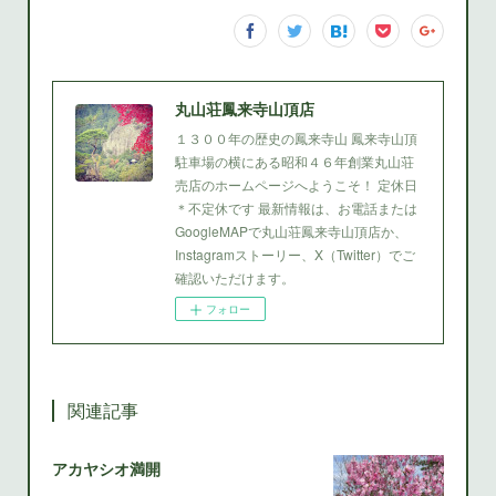
丸山荘鳳来寺山頂店
１３００年の歴史の鳳来寺山 鳳来寺山頂
駐車場の横にある昭和４６年創業丸山荘
売店のホームページへようこそ！ 定休日
＊不定休です 最新情報は、お電話または
GoogleMAPで丸山荘鳳来寺山頂店か、
Instagramストーリー、X（Twitter）でご
確認いただけます。
フォロー
関連記事
アカヤシオ満開