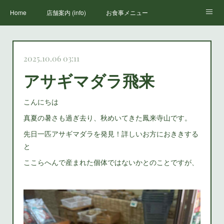
Home
店舗案内 (info)
お食事メニュー
丸山荘三代目
鳳来寺山のススメ(how to enjoy houraiji)
お知らせ(news)
2025.10.06 03:11
アサギマダラ飛来
こんにちは
真夏の暑さも過ぎ去り、秋めいてきた鳳来寺山です。
先日一匹アサギマダラを発見！詳しいお方におききする
と
ここらへんで産まれた個体ではないかとのことですが、