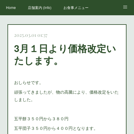
Home
店舗案内 (info)
お食事メニュー
丸山荘三代目
鳳来寺山のススメ(how to enjoy houraiji)
お知らせ(news)
2025.03.01 01:37
3月１日より価格改定い
たします。
おしらせです。
頑張ってきましたが、物の高騰により、価格改定をいた
しました。
五平餅３５０円から３８０円
五平団子３５０円から４００円となります。