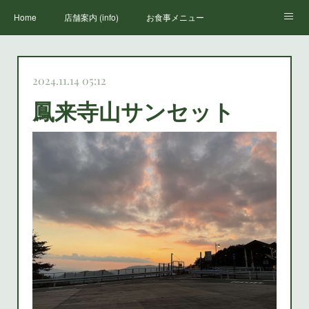
Home
店舗案内 (info)
お食事メニュー
丸山荘三代目
鳳来寺山のススメ(how to enjoy houraiji)
お知らせ(news)
2024.11.14 05:12
鳳来寺山サンセット