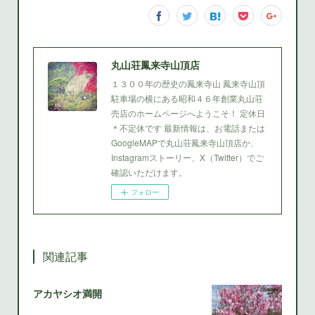
丸山荘鳳来寺山頂店
１３００年の歴史の鳳来寺山 鳳来寺山頂
駐車場の横にある昭和４６年創業丸山荘
売店のホームページへようこそ！ 定休日
＊不定休です 最新情報は、お電話または
GoogleMAPで丸山荘鳳来寺山頂店か、
Instagramストーリー、X（Twitter）でご
確認いただけます。
フォロー
関連記事
アカヤシオ満開