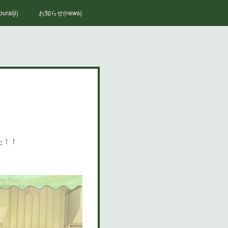
raiji)
お知らせ(news)
た！！