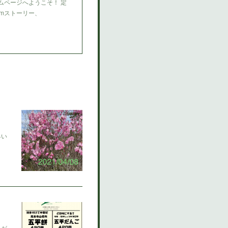
ムページへようこそ！ 定
amストーリー、
早い
、が