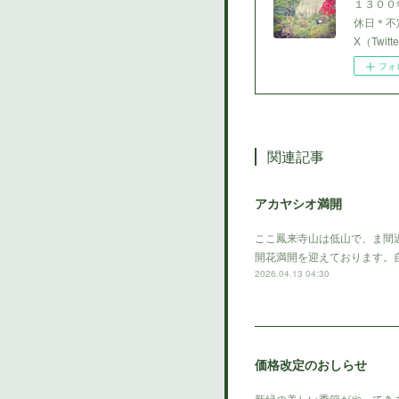
１３００
休日＊不定
X（Twi
フォ
関連記事
アカヤシオ満開
ここ鳳来寺山は低山で、ま間
開花満開を迎えております。
2026.04.13 04:30
価格改定のおしらせ
新緑の美しい季節がやってき