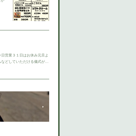
０日営業３１日はお休み元旦よ
ムなどしていただける儀式が…