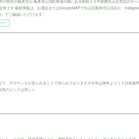
年の歴史の鳳来寺山 鳳来寺山頂駐車場の横にある昭和４６年創業丸山荘売店のホー
休です 最新情報は、お電話またはGoogleMAPで丸山荘鳳来寺山頂店か、Instagr
tter）でご確認いただけます。
ロー
近で、アカヤシオが見られることで知られておりますが今年は例年より１０日前後
自然のピンクは美しい
ました。その中、物価高騰により、価格改定をいたしました。ぎりぎりのところで