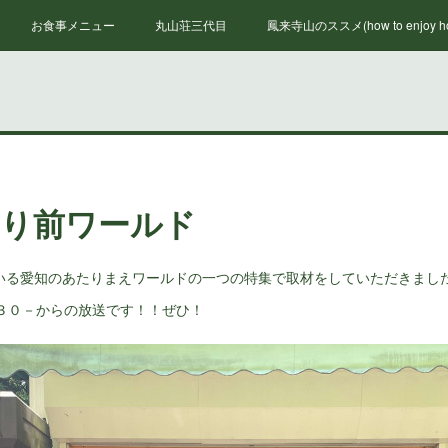
お食事メニュー
丸山荘三代目
鳳来寺山のススメ(how to enjoy hou
たり前ワールド
いる愛知のあたりまえワールドの一つの特集で取材をしていただきまし
：３０－からの放送です！！ぜひ！