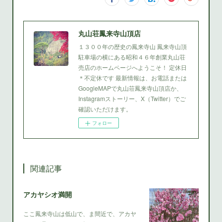
丸山荘鳳来寺山頂店
１３００年の歴史の鳳来寺山 鳳来寺山頂
駐車場の横にある昭和４６年創業丸山荘
売店のホームページへようこそ！ 定休日
＊不定休です 最新情報は、お電話または
GoogleMAPで丸山荘鳳来寺山頂店か、
Instagramストーリー、X（Twitter）でご
確認いただけます。
フォロー
関連記事
アカヤシオ満開
ここ鳳来寺山は低山で、ま間近で、アカヤ