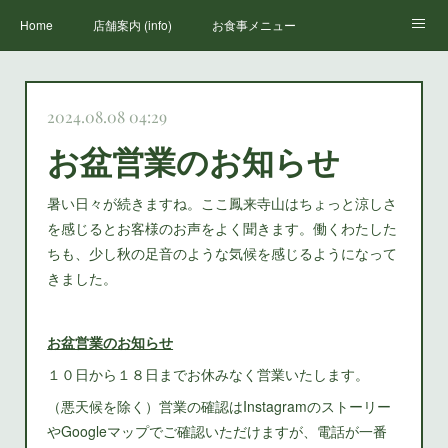
Home
店舗案内 (info)
お食事メニュー
丸山荘三代目
鳳来寺山のススメ(how to enjoy houraiji)
お知らせ(news)
2024.08.08 04:29
お盆営業のお知らせ
暑い日々が続きますね。ここ鳳来寺山はちょっと涼しさ
を感じるとお客様のお声をよく聞きます。働くわたした
ちも、少し秋の足音のような気候を感じるようになって
きました。
お盆営業のお知らせ
１０日から１８日までお休みなく営業いたします。
（悪天候を除く）営業の確認はInstagramのストーリー
やGoogleマップでご確認いただけますが、電話が一番