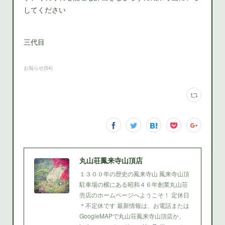
してください
三代目
お知らせ
(
54
)
丸山荘鳳来寺山頂店
１３００年の歴史の鳳来寺山 鳳来寺山頂
駐車場の横にある昭和４６年創業丸山荘
売店のホームページへようこそ！ 定休日
＊不定休です 最新情報は、お電話または
GoogleMAPで丸山荘鳳来寺山頂店か、