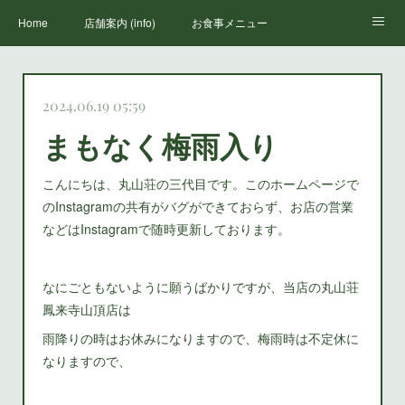
Home
店舗案内 (info)
お食事メニュー
丸山荘三代目
鳳来寺山のススメ(how to enjoy houraiji)
お知らせ(news)
2024.06.19 05:59
まもなく梅雨入り
こんにちは、丸山荘の三代目です。このホームページで
のInstagramの共有がバグができておらず、お店の営業
などはInstagramで随時更新しております。
なにごともないように願うばかりですが、当店の丸山荘
鳳来寺山頂店は
雨降りの時はお休みになりますので、梅雨時は不定休に
なりますので、