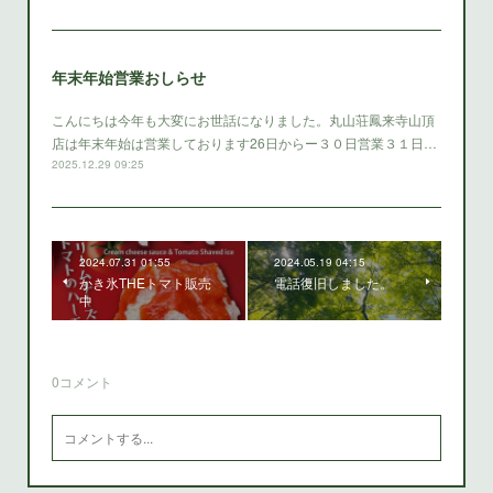
年末年始営業おしらせ
こんにちは今年も大変にお世話になりました。丸山荘鳳来寺山頂
店は年末年始は営業しております26日からー３０日営業３１日…
2025.12.29 09:25
2024.07.31 01:55
2024.05.19 04:15
かき氷THEトマト販売
電話復旧しました。
中
0
コメント