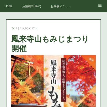
Home
店舗案内 (info)
お食事メニュー
丸山荘三代目
鳳来寺山のススメ(how to enjoy houraiji)
お知らせ(news)
2023.10.19 01:24
鳳来寺山もみじまつり
開催