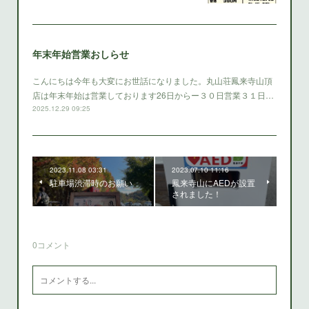
年末年始営業おしらせ
こんにちは今年も大変にお世話になりました。丸山荘鳳来寺山頂
店は年末年始は営業しております26日からー３０日営業３１日…
2025.12.29 09:25
2023.11.08 03:31
2023.07.10 11:16
駐車場渋滞時のお願い
鳳来寺山にAEDが設置
されました！
0
コメント