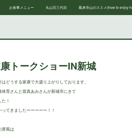
お食事メニュー
丸山荘三代目
鳳来寺山のススメ(how to enjoy hou
康トークショーIN新城
市はどうする家康で大盛り上がりしております。
崎体育さんと當真あみさんが新城市にきて
した！
いってきましたーーーーー！！
の屏風は