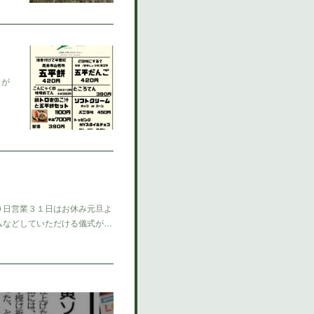
、が
０日営業３１日はお休み元旦よ
ムなどしていただける儀式が…