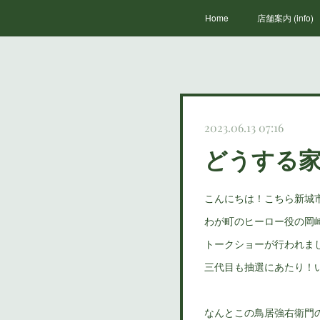
Home
店舗案内 (info)
2023.06.13 07:16
どうする家
こんにちは！こちら新城
わが町のヒーロー役の岡
トークショーが行われま
三代目も抽選にあたり！
なんとこの鳥居強右衛門