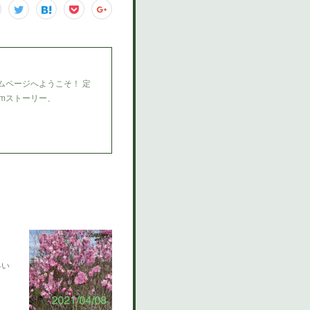
ムページへようこそ！ 定
amストーリー、
早い