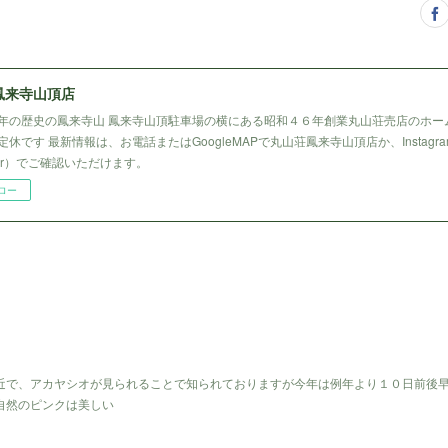
鳳来寺山頂店
年の歴史の鳳来寺山 鳳来寺山頂駐車場の横にある昭和４６年創業丸山荘売店のホー
休です 最新情報は、お電話またはGoogleMAPで丸山荘鳳来寺山頂店か、Instagr
tter）でご確認いただけます。
ロー
近で、アカヤシオが見られることで知られておりますが今年は例年より１０日前後
自然のピンクは美しい