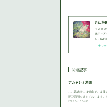
丸山荘
１３００
休日＊不定
X（Twi
フォ
関連記事
アカヤシオ満開
ここ鳳来寺山は低山で、ま間
開花満開を迎えております。
2026.04.13 04:30