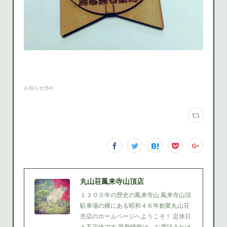
お知らせ
(
54
)
丸山荘鳳来寺山頂店
１３００年の歴史の鳳来寺山 鳳来寺山頂
駐車場の横にある昭和４６年創業丸山荘
売店のホームページへようこそ！ 定休日
＊不定休です 最新情報は、お電話または