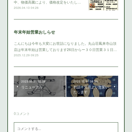
中、物価高騰により、価格改定をいたし…
2026.04.13 04:26
年末年始営業おしらせ
こんにちは今年も大変にお世話になりました。丸山荘鳳来寺山頂
店は年末年始は営業しております26日からー３０日営業３１日…
2025.12.29 09:25
2023.05.31 02:58
2022.12.31 08:58
リニューアル
初詣！元旦より営業い
たします
0
コメント