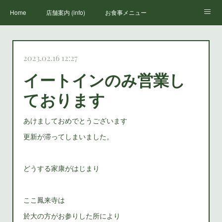
Home
店舗案内 (info)
お食事メニュー
丸山荘三代目
鳳来寺山のススメ(how to enjoy houraiji)
お知らせ(news)
2023.02.16 12:27
イートインのみ営業し
ております
あけましておめでとうございます
更新が滞ってしまいました。
どうする家康がはじまり
ここ鳳来寺は
於大の方がお参りした所により