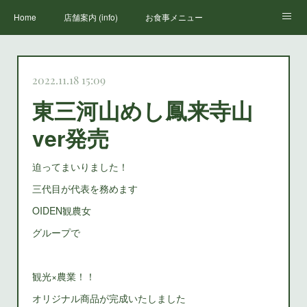
Home
店舗案内 (info)
お食事メニュー
丸山荘三代目
鳳来寺山のススメ(how to enjoy houraiji)
お知らせ(news)
2022.11.18 15:09
東三河山めし鳳来寺山
ver発売
迫ってまいりました！
三代目が代表を務めます
OIDEN観農女
グループで
観光×農業！！
オリジナル商品が完成いたしました