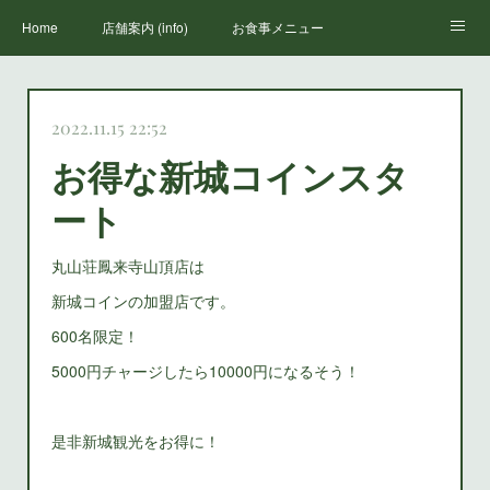
Home
店舗案内 (info)
お食事メニュー
丸山荘三代目
鳳来寺山のススメ(how to enjoy houraiji)
お知らせ(news)
2022.11.15 22:52
お得な新城コインスタ
ート
丸山荘鳳来寺山頂店は
新城コインの加盟店です。
600名限定！
5000円チャージしたら10000円になるそう！
是非新城観光をお得に！