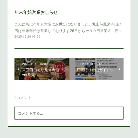
年末年始営業おしらせ
こんにちは今年も大変にお世話になりました。丸山荘鳳来寺山頂
店は年末年始は営業しております26日からー３０日営業３１日…
2025.12.29 09:25
2022.11.18 15:09
2022.11.10 10:46
東三河山めし鳳来寺山
紅葉狩り登山ガイドツ
ver発売
アー 開催
0
コメント